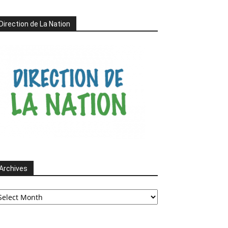
Direction de La Nation
Archives
chives