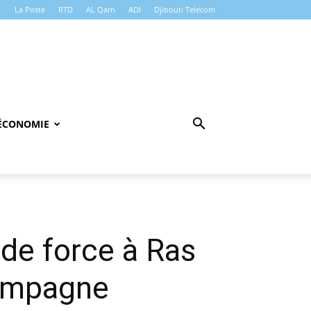
La Poste
RTD
AL Qarn
ADI
Djibouti Telecom
ÉCONOMIE
de force à Ras
campagne