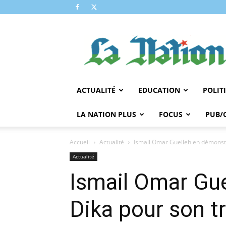
LA
NATION
ACTUALITÉ
EDUCATION
POLIT
LA NATION PLUS
FOCUS
PUB/
Accueil
Actualité
Ismail Omar Guelleh en démonstra
Actualité
Ismail Omar Gue
Dika pour son 