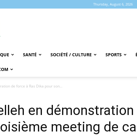
Thursday, August 6, 2026
IQUE
SANTÉ
SOCIÉTÉ / CULTURE
SPORTS
COM
tion de force à Ras Dika pour son...
lleh en démonstration 
troisième meeting de 