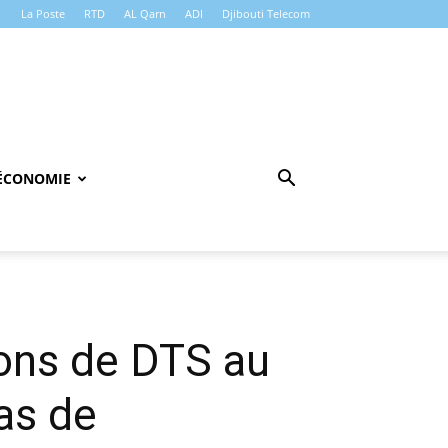
La Poste
RTD
AL Qarn
ADI
Djibouti Telecom
ÉCONOMIE
ions de DTS au
as de