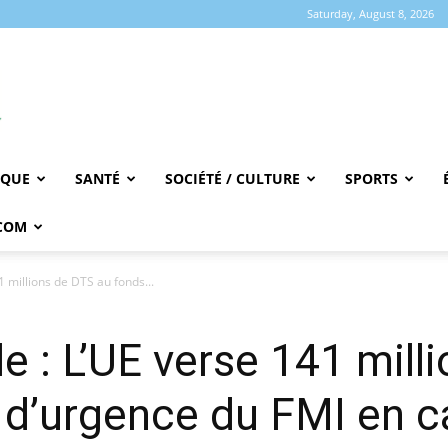
Saturday, August 8, 2026
IQUE
SANTÉ
SOCIÉTÉ / CULTURE
SPORTS
COM
 millions de DTS au fonds...
e : L’UE verse 141 mill
e d’urgence du FMI en c