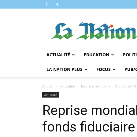
LA
NATION
ACTUALITÉ
EDUCATION
POLIT
LA NATION PLUS
FOCUS
PUB/
Accueil
Actualité
Reprise mondiale : L’UE verse 141
Actualité
Reprise mondial
fonds fiduciair