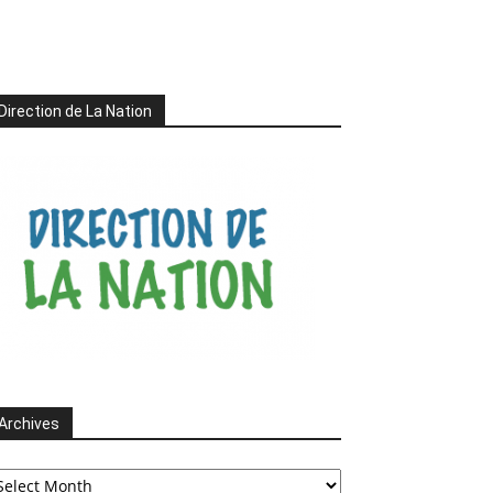
Direction de La Nation
Archives
chives