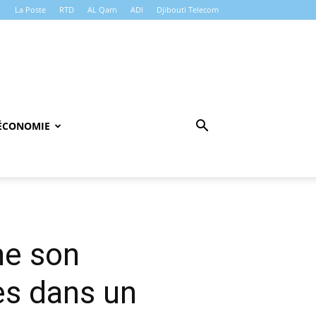
La Poste
RTD
AL Qarn
ADI
Djibouti Telecom
ÉCONOMIE
me son
es dans un