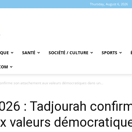
Thursday, August 6, 2026
IQUE
SANTÉ
SOCIÉTÉ / CULTURE
SPORTS
COM
 confirme son attachement aux valeurs démocratiques dans un...
2026 : Tadjourah confir
x valeurs démocratiqu