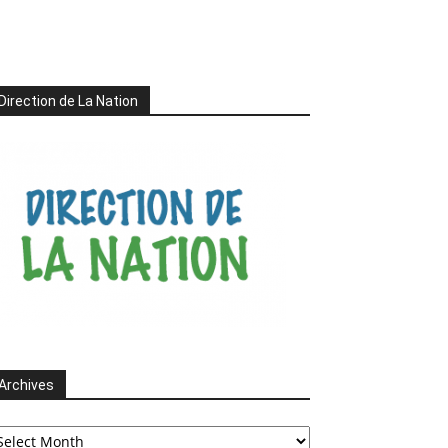
Direction de La Nation
Archives
chives