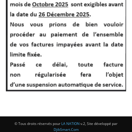
© Tous droits réservés pour
LA NATION
v.2, Site développé par
DjibSmart.Com