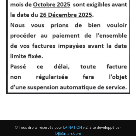
© Tous droits réservés pour
LA NATION
v.2, Site développé par
DjibSmart.Com