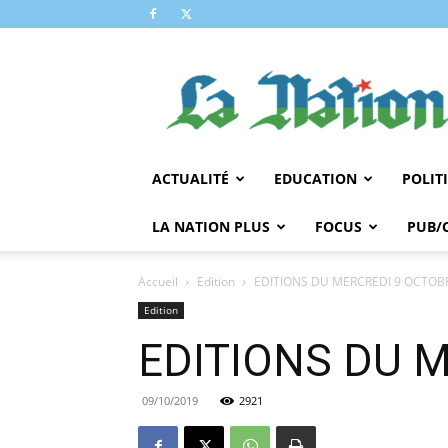
LA
NATION
ACTUALITÉ
EDUCATION
POLIT
LA NATION PLUS
FOCUS
PUB/
Accueil
Edition
EDITIONS DU MERCREDI 9 OCTOB
Edition
EDITIONS DU 
09/10/2019
2921