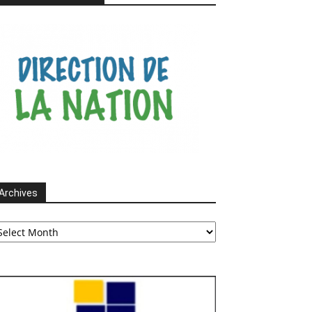
Archives
chives