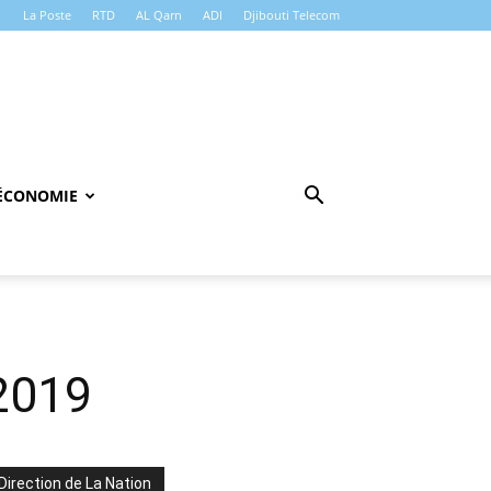
La Poste
RTD
AL Qarn
ADI
Djibouti Telecom
ÉCONOMIE
2019
Direction de La Nation