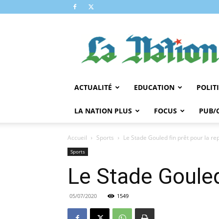
LA
NATION
ACTUALITÉ
EDUCATION
POLIT
LA NATION PLUS
FOCUS
PUB/
Accueil
Sports
Le Stade Gouled fin prêt pour la re
Sports
Le Stade Gouled 
05/07/2020
1549