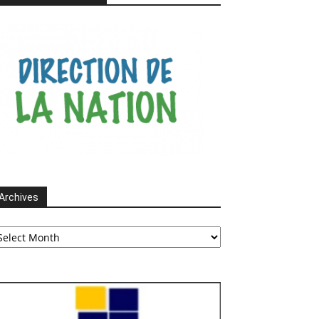
Archives
chives