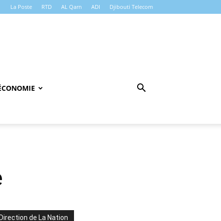
La Poste
RTD
AL Qarn
ADI
Djibouti Telecom
ÉCONOMIE
e
Direction de La Nation