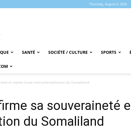
Thursday, August 6, 2026
IQUE
SANTÉ
SOCIÉTÉ / CULTURE
SPORTS
COM
neté et rejette toute instrumentalisation du Somaliland
firme sa souveraineté et
tion du Somaliland