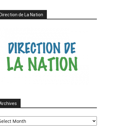
Direction de La Nation
Archives
chives