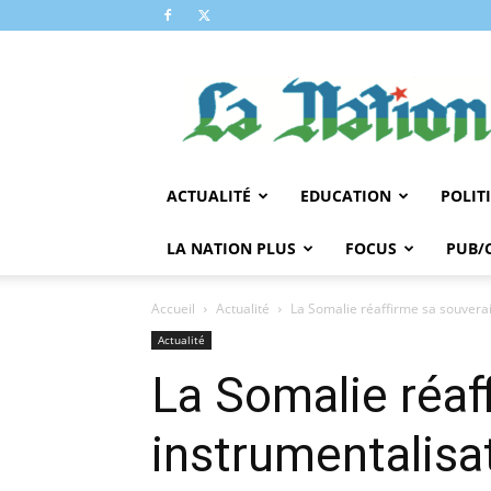
LA
NATION
ACTUALITÉ
EDUCATION
POLIT
LA NATION PLUS
FOCUS
PUB/
Accueil
Actualité
La Somalie réaffirme sa souverai
Actualité
La Somalie réaf
instrumentalisa