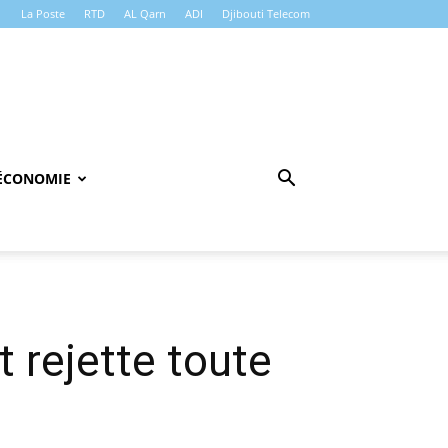
La Poste
RTD
AL Qarn
ADI
Djibouti Telecom
ÉCONOMIE
 rejette toute