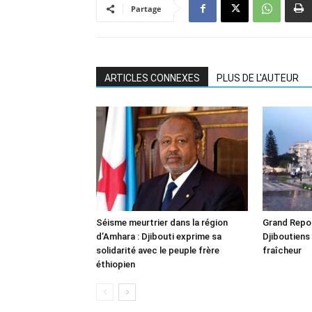
Partage
ARTICLES CONNEXES
PLUS DE L'AUTEUR
Séisme meurtrier dans la région
Grand Repor
d’Amhara : Djibouti exprime sa
Djiboutiens
solidarité avec le peuple frère
fraîcheur
éthiopien