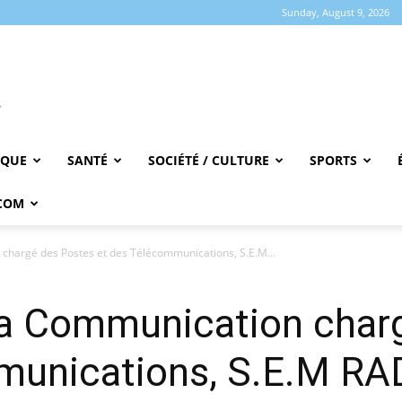
Sunday, August 9, 2026
IQUE
SANTÉ
SOCIÉTÉ / CULTURE
SPORTS
COM
 chargé des Postes et des Télécommunications, S.E.M...
 la Communication char
mmunications, S.E.M 