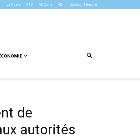
La Poste
RTD
AL Qarn
ADI
Djibouti Telecom
ÉCONOMIE
nt de
ux autorités