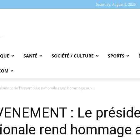
Saturday, August 8, 2026
IQUE
SANTÉ
SOCIÉTÉ / CULTURE
SPORTS
COM
ident de l’Assemblée nationale rend hommage aux...
ENEMENT : Le préside
tionale rend hommage a