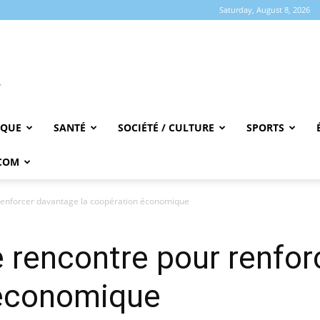
Saturday, August 8, 2026
IQUE
SANTÉ
SOCIÉTÉ / CULTURE
SPORTS
COM
renforcer davantage la coopération économique
 rencontre pour renfor
 économique