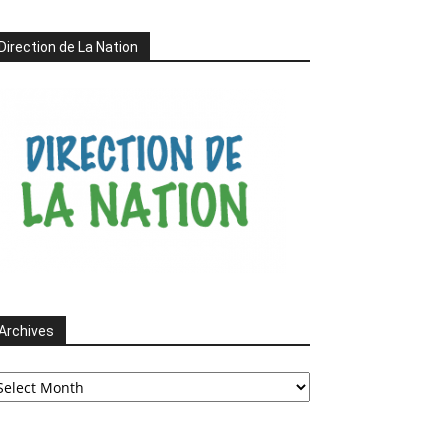
Direction de La Nation
Archives
chives