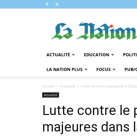
LA
NATION
ACTUALITÉ
EDUCATION
POLIT
LA NATION PLUS
FOCUS
PUB/
Accueil
Actualité
Lutte contre le paludisme à Djibo
Actualité
Lutte contre le
majeures dans l