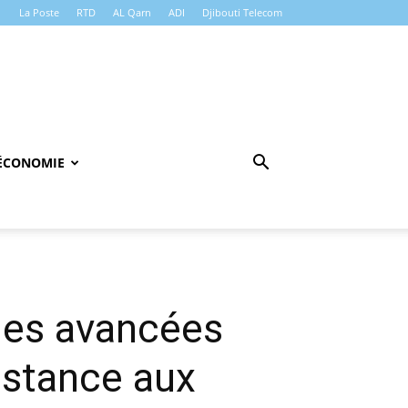
La Poste
RTD
AL Qarn
ADI
Djibouti Telecom
ÉCONOMIE
 Des avancées
sistance aux