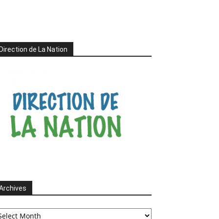
Direction de La Nation
Archives
chives