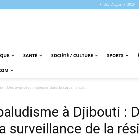
Friday, August 7, 2026
IQUE
SANTÉ
SOCIÉTÉ / CULTURE
SPORTS
COM
uti : Des avancées majeures dans la surveillance...
 paludisme à Djibouti :
a surveillance de la ré