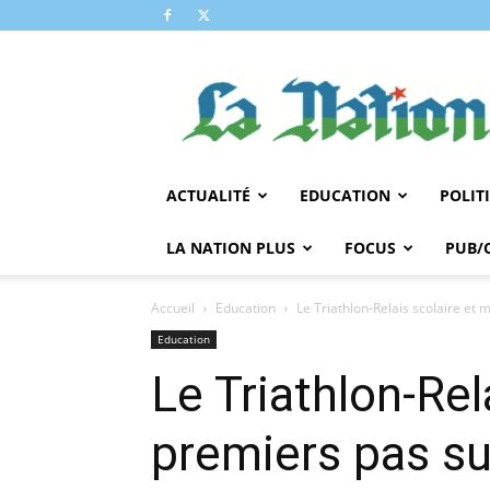
LA
NATION
ACTUALITÉ
EDUCATION
POLIT
LA NATION PLUS
FOCUS
PUB/
Accueil
Education
Le Triathlon-Relais scolaire et mi
Education
Le Triathlon-Rela
premiers pas su