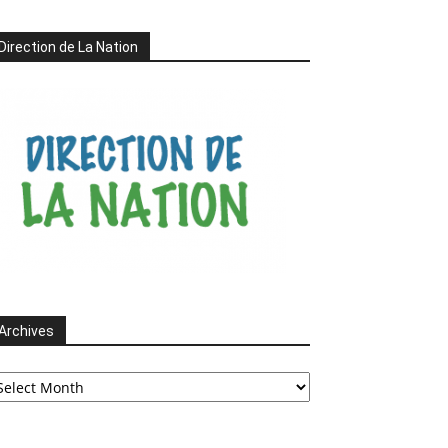
Direction de La Nation
Archives
chives