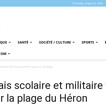
Thursday, August 6, 2026
IQUE
SANTÉ
SOCIÉTÉ / CULTURE
SPORTS
COM
litaire fait ses premiers pas sur la plage...
is scolaire et militaire 
r la plage du Héron