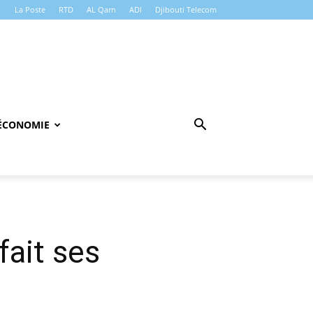
La Poste
RTD
AL Qarn
ADI
Djibouti Telecom
ÉCONOMIE
fait ses