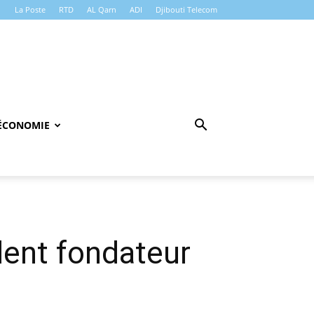
La Poste
RTD
AL Qarn
ADI
Djibouti Telecom
ÉCONOMIE
ident fondateur