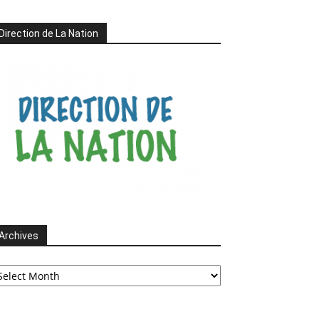
Direction de La Nation
Archives
chives