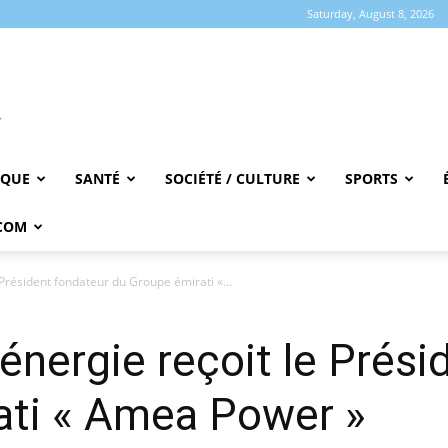
Saturday, August 8, 2026
IQUE
SANTÉ
SOCIÉTÉ / CULTURE
SPORTS
COM
e Président fondateur du Groupe émirati «...
’énergie reçoit le Prés
ati « Amea Power »