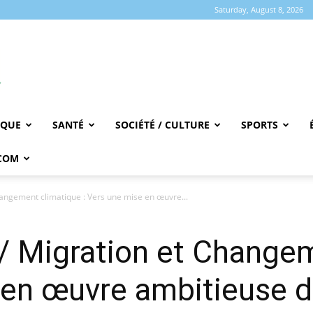
Saturday, August 8, 2026
IQUE
SANTÉ
SOCIÉTÉ / CULTURE
SPORTS
COM
angement climatique : Vers une mise en œuvre...
/ Migration et Change
 en œuvre ambitieuse de