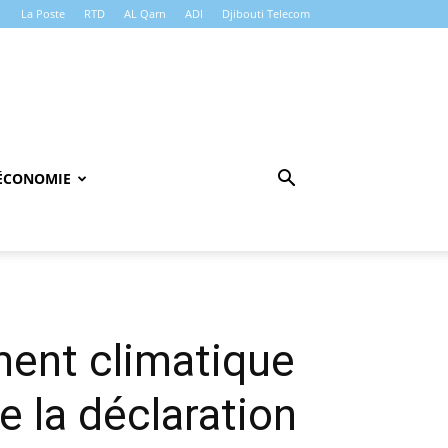
La Poste
RTD
AL Qarn
ADI
Djibouti Telecom
ÉCONOMIE
ment climatique
 la déclaration