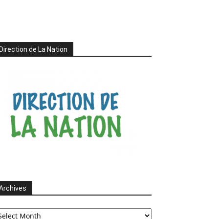
Direction de La Nation
Archives
chives