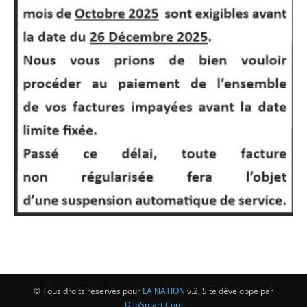
© Tous droits réservés pour
LA NATION
v.2, Site développé par
DjibSmart.Com