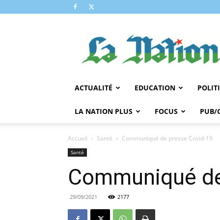
LA
NATION
ACTUALITÉ
EDUCATION
POLIT
LA NATION PLUS
FOCUS
PUB/
Accueil
Santé
Communiqué de presse Covid-19
Santé
Communiqué de
29/09/2021
2177