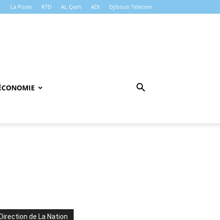
La Poste
RTD
AL Qarn
ADI
Djibouti Telecom
ÉCONOMIE
Direction de La Nation