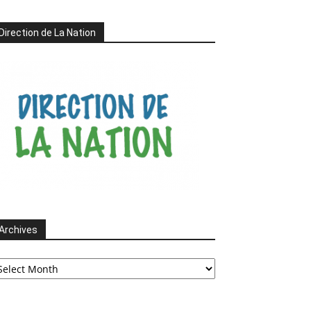
Direction de La Nation
Archives
chives