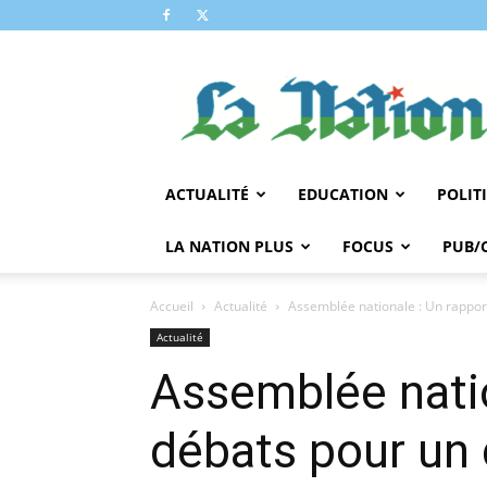
LA
NATION
ACTUALITÉ
EDUCATION
POLIT
LA NATION PLUS
FOCUS
PUB/
Accueil
Actualité
Assemblée nationale : Un rappor
Actualité
Assemblée natio
débats pour un 