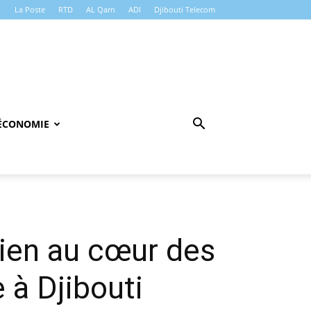
La Poste
RTD
AL Qarn
ADI
Djibouti Telecom
ÉCONOMIE
sien au cœur des
 à Djibouti