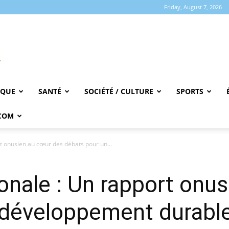
Friday, August 7, 2026
IQUE
SANTÉ
SOCIÉTÉ / CULTURE
SPORTS
COM
t onusien au cœur des débats pour un...
nale : Un rapport onu
développement durable