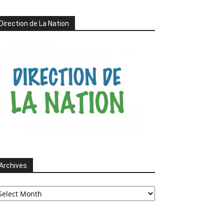
Direction de La Nation
Archives
chives