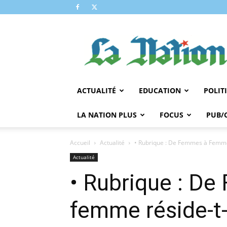
LA
NATION
ACTUALITÉ
EDUCATION
POLIT
LA NATION PLUS
FOCUS
PUB/
Accueil
Actualité
• Rubrique : De Femmes à Femme
Actualité
• Rubrique : D
femme réside-t-