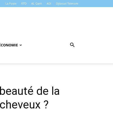
La Poste
RTD
AL Qarn
ADI
Djibouti Telecom
ÉCONOMIE
beauté de la
 cheveux ?