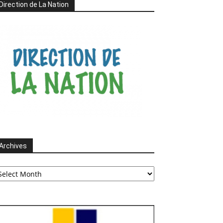
Direction de La Nation
Archives
chives