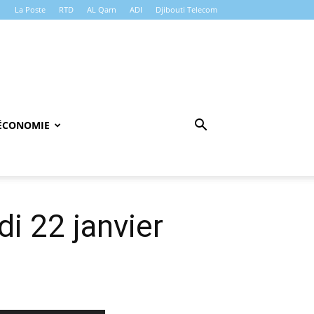
La Poste
RTD
AL Qarn
ADI
Djibouti Telecom
ÉCONOMIE
i 22 janvier