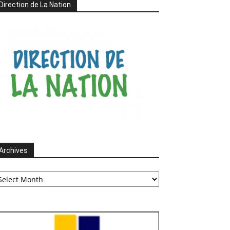
Direction de La Nation
Archives
chives