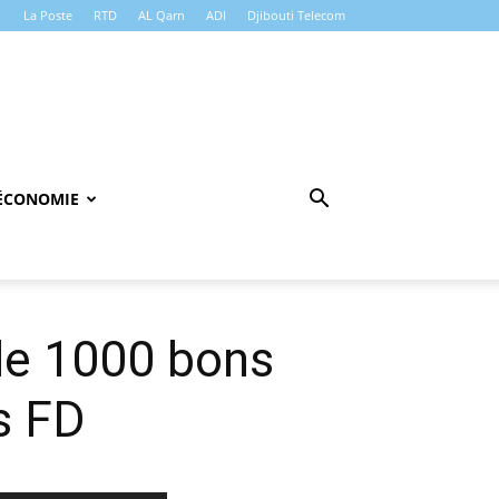
La Poste
RTD
AL Qarn
ADI
Djibouti Telecom
ÉCONOMIE
de 1000 bons
s FD