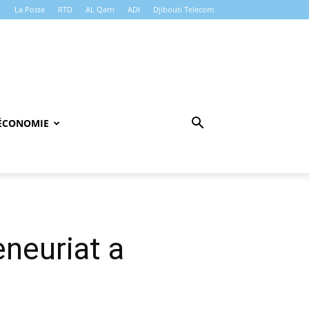
La Poste
RTD
AL Qarn
ADI
Djibouti Telecom
ÉCONOMIE
eneuriat a