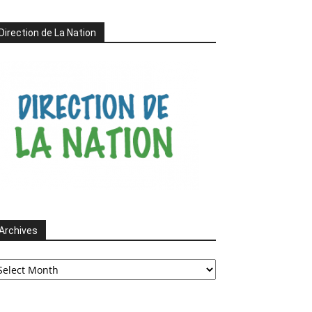
Direction de La Nation
Archives
chives