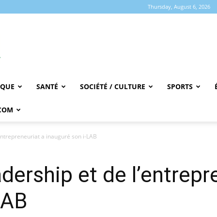
Thursday, August 6, 2026
IQUE
SANTÉ
SOCIÉTÉ / CULTURE
SPORTS
COM
’entrepreneuriat a inauguré son i-LAB
dership et de l’entrepr
LAB