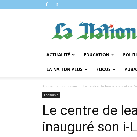
LA
NATION
ACTUALITÉ
EDUCATION
POLIT
LA NATION PLUS
FOCUS
PUB/
Accueil
Économie
Le centre de leadership et de l
Économie
Le centre de lea
inauguré son i-