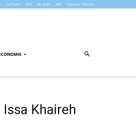
La Poste
RTD
AL Qarn
ADI
Djibouti Telecom
ÉCONOMIE
 Issa Khaireh