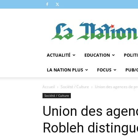
LA
NATION
ACTUALITÉ
EDUCATION
POLIT
LA NATION PLUS
FOCUS
PUB/
Accueil
Société / Culture
Union des agences de pres
Société / Culture
Union des agenc
Robleh disting