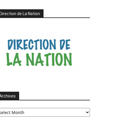
Direction de La Nation
Archives
chives