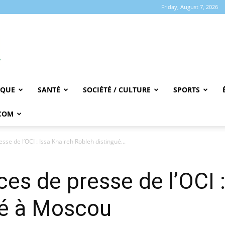
Friday, August 7, 2026
IQUE
SANTÉ
SOCIÉTÉ / CULTURE
SPORTS
COM
se de l’OCI : Issa Khaireh Robleh distingué...
es de presse de l’OCI :
ué à Moscou