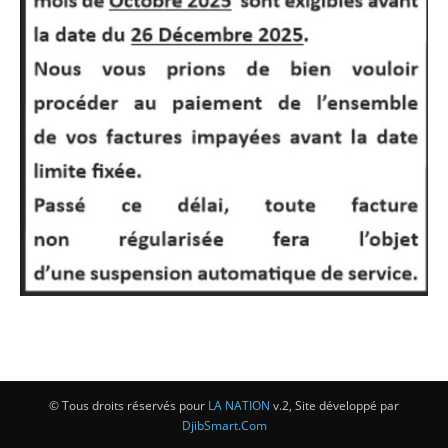
© Tous droits réservés pour
LA NATION
v.2, Site développé par
DjibSmart.Com