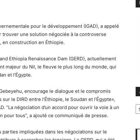
rgouvernementale pour le développement (IGAD), a appelé
 trouver une solution négociée à la controverse
 en construction en Éthiopie.
rand Ethiopia Renaissance Dam (GERD), actuellement
ent majeur du Nil, le fleuve le plus long du monde, qui
an et l’Égypte.
 Gebeyehu, encourage le dialogue et le compromis
sur le DIRD entre l’Éthiopie, le Soudan et l’Égypte»,
Ar
 “La négociation d’un accord pour ouvrir la voie à un
on pour tous”, a ajouté ce communiqué de presse.
s parties impliquées dans les négociations sur le
tribuer à exacerber les tensions. Le GERD, qui a été