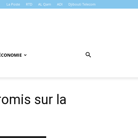
La Poste
RTD
AL Qarn
ADI
Djibouti Telecom
ÉCONOMIE
omis sur la