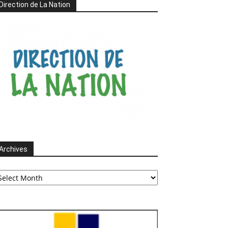
Direction de La Nation
Archives
chives