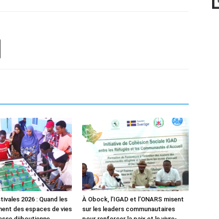
tivales 2026 : Quand les
À Obock, l’IGAD et l’ONARS misent
ent des espaces de vies
sur les leaders communautaires
nesse djiboutienne
pour renforcer la paix et le vivre-