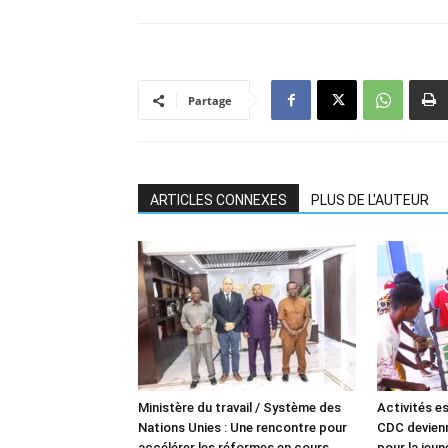
Partage
ARTICLES CONNEXES
PLUS DE L'AUTEUR
Ministère du travail / Système des
Activités es
Nations Unies : Une rencontre pour
CDC devienn
accélérer les réformes en cours
pour la jeu