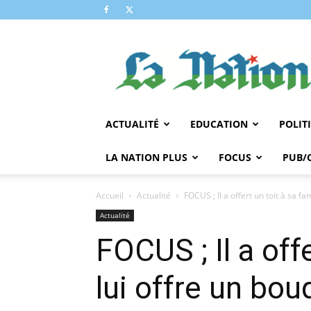
LA
NATION
ACTUALITÉ
EDUCATION
POLIT
LA NATION PLUS
FOCUS
PUB/
Accueil
Actualité
FOCUS ; Il a offert un toit à sa famil
Actualité
FOCUS ; Il a offer
lui offre un bou