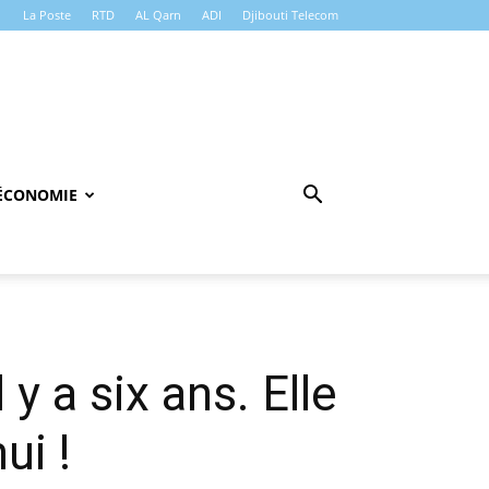
La Poste
RTD
AL Qarn
ADI
Djibouti Telecom
ÉCONOMIE
 y a six ans. Elle
ui !