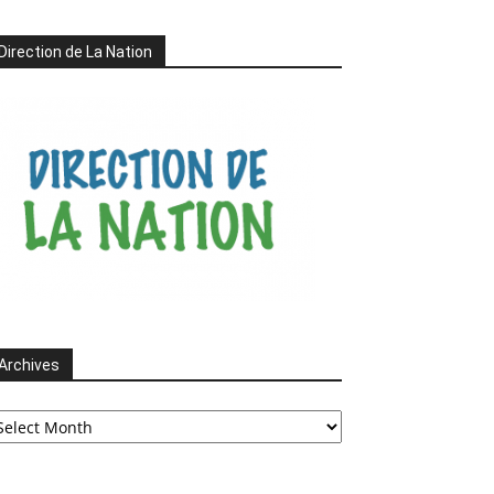
Direction de La Nation
Archives
chives