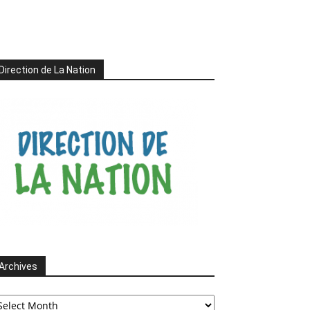
Direction de La Nation
Archives
chives