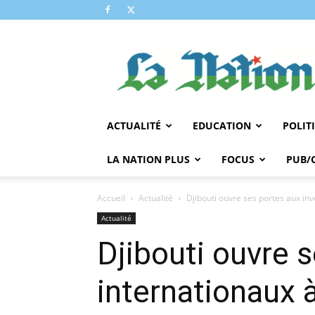
LA
NATION
ACTUALITÉ
EDUCATION
POLIT
LA NATION PLUS
FOCUS
PUB/
Accueil
Actualité
Djibouti ouvre ses portes aux inv
Actualité
Djibouti ouvre 
internationaux à