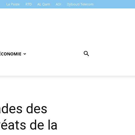
La Poste
RTD
AL Qarn
ADI
Djibouti Telecom
ÉCONOMIE
ades des
éats de la