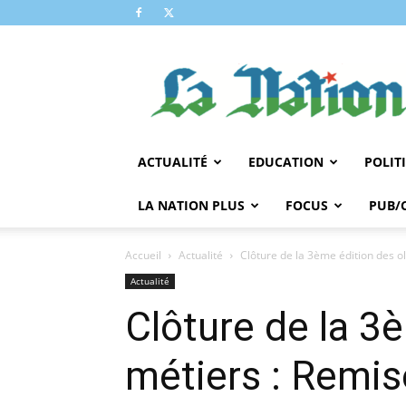
LA
NATION
ACTUALITÉ
EDUCATION
POLIT
LA NATION PLUS
FOCUS
PUB/
Accueil
Actualité
Clôture de la 3ème édition des o
Actualité
Clôture de la 3
métiers : Remis