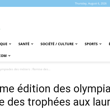
Thursday, August 6, 2026
IQUE
SANTÉ
SOCIÉTÉ / CULTURE
SPORTS
COM
lympiades des métiers : Remise des...
ème édition des olympi
e des trophées aux laur