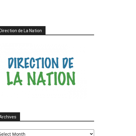
Direction de La Nation
Archives
chives