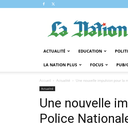
LA
NATION
ACTUALITÉ
EDUCATION
POLIT
LA NATION PLUS
FOCUS
PUB/
Accueil
Actualité
Une nouvelle impulsion pour la m
Actualité
Une nouvelle im
Police National