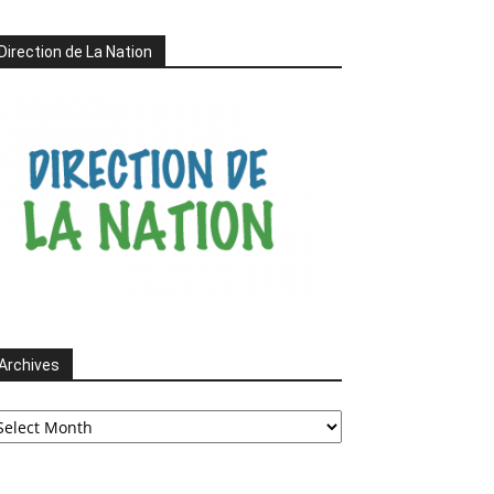
Direction de La Nation
Archives
chives