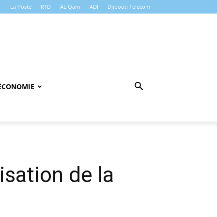
La Poste
RTD
AL Qarn
ADI
Djibouti Telecom
ÉCONOMIE
sation de la