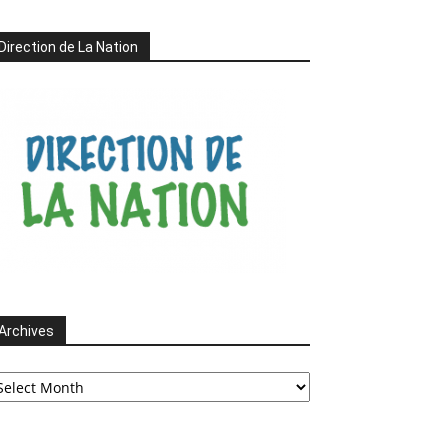
Direction de La Nation
Archives
chives