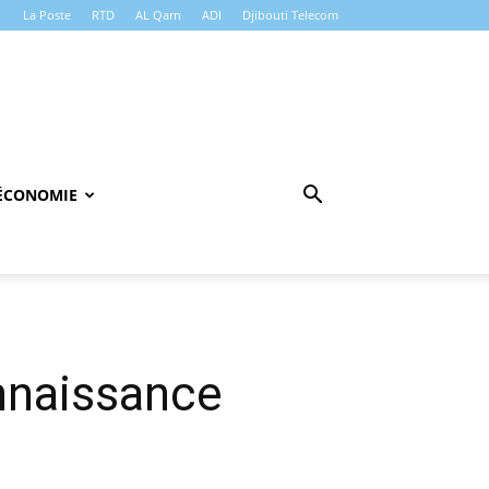
La Poste
RTD
AL Qarn
ADI
Djibouti Telecom
ÉCONOMIE
onnaissance