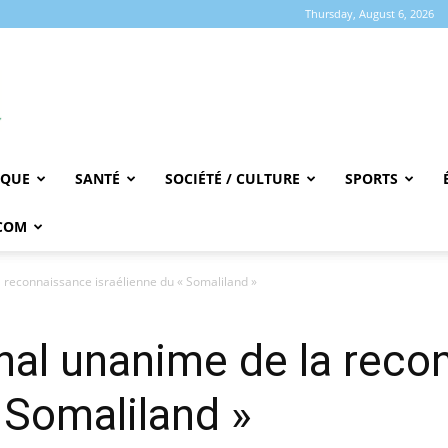
Thursday, August 6, 2026
IQUE
SANTÉ
SOCIÉTÉ / CULTURE
SPORTS
COM
a reconnaissance israélienne du « Somaliland »
onal unanime de la rec
« Somaliland »