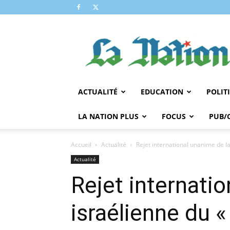
LA
NATION
ACTUALITÉ
EDUCATION
POLIT
LA NATION PLUS
FOCUS
PUB/
Accueil
Actualité
Rejet international unanime de l
Actualité
Rejet internati
israélienne du 