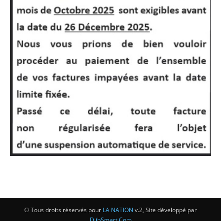
© Tous droits réservés pour
LA NATION
v.2, Site développé par
DjibSmart.Com