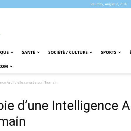
Saturday, August 8, 2026
IQUE
SANTÉ
SOCIÉTÉ / CULTURE
SPORTS
COM
ence Artificielle centrée sur l’humain
oie d’une Intelligence Ar
umain