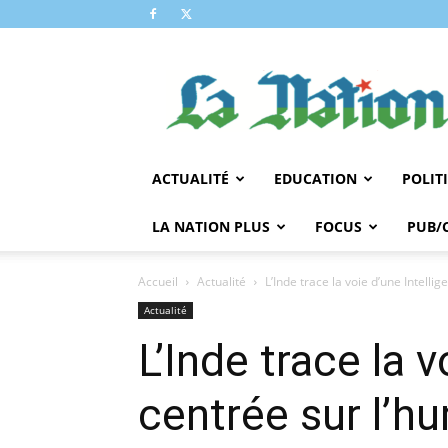
LA
NATION
ACTUALITÉ
EDUCATION
POLIT
LA NATION PLUS
FOCUS
PUB/
Accueil
Actualité
L’Inde trace la voie d’une Intellig
Actualité
L’Inde trace la v
centrée sur l’h