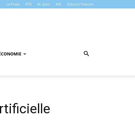
La Poste
RTD
AL Qarn
ADI
Djibouti Telecom
ÉCONOMIE
tificielle