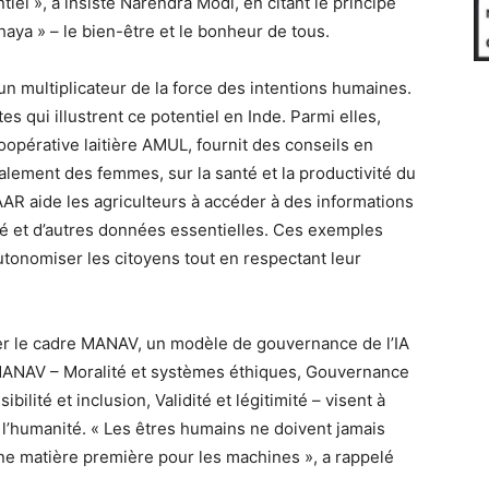
iel », a insisté Narendra Modi, en citant le principe
aya » – le bien-être et le bonheur de tous.
 un multiplicateur de la force des intentions humaines.
tes qui illustrent ce potentiel en Inde. Parmi elles,
oopérative laitière AMUL, fournit des conseils en
palement des femmes, sur la santé et la productivité du
AR aide les agriculteurs à accéder à des informations
hé et d’autres données essentielles. Ces exemples
onomiser les citoyens tout en respectant leur
er le cadre MANAV, un modèle de gouvernance de l’IA
 MANAV – Moralité et systèmes éthiques, Gouvernance
ilité et inclusion, Validité et légitimité – visent à
de l’humanité. « Les êtres humains ne doivent jamais
e matière première pour les machines », a rappelé