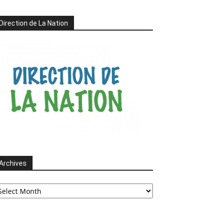
Direction de La Nation
Archives
chives