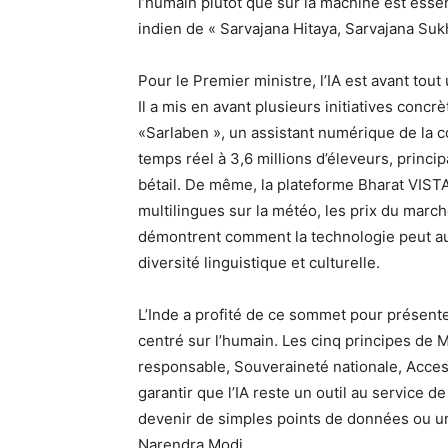
l’humain plutôt que sur la machine est essent
indien de « Sarvajana Hitaya, Sarvajana Sukh
Pour le Premier ministre, l’IA est avant tout
Il a mis en avant plusieurs initiatives concrè
«Sarlaben », un assistant numérique de la c
temps réel à 3,6 millions d’éleveurs, princi
bétail. De même, la plateforme Bharat VISTA
multilingues sur la météo, les prix du marc
démontrent comment la technologie peut aut
diversité linguistique et culturelle.
L’Inde a profité de ce sommet pour présent
centré sur l’humain. Les cinq principes de
responsable, Souveraineté nationale, Accessib
garantir que l’IA reste un outil au service 
devenir de simples points de données ou un
Narendra Modi.