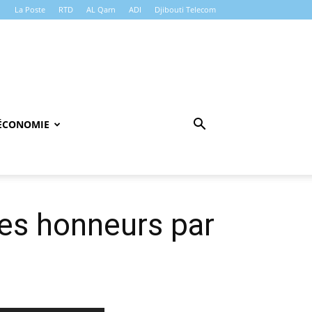
La Poste
RTD
AL Qarn
ADI
Djibouti Telecom
ÉCONOMIE
les honneurs par