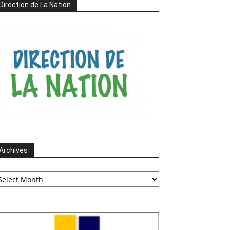
Direction de La Nation
Archives
chives