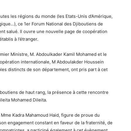
utes les régions du monde (les Etats-Unis d’Amérique,
gique…), ce 1er Forum National des Djiboutiens de
t salué. Il ouvre une nouvelle page de coopération
établis à l’étranger.
ier Ministre, M. Abdoulkader Kamil Mohamed et le
Coopération internationale, M Abdoulakder Houssein
es distincts de son département, ont pris part à cet
iboutiens de haut rang, la présence à cette rencontre
ileita Mohamed Dileita.
, Mme Kadra Mahamoud Haid, figure de proue du
son engagement constant en faveur de la fraternité, de
s compatriotes, a participé également à cet évènement.