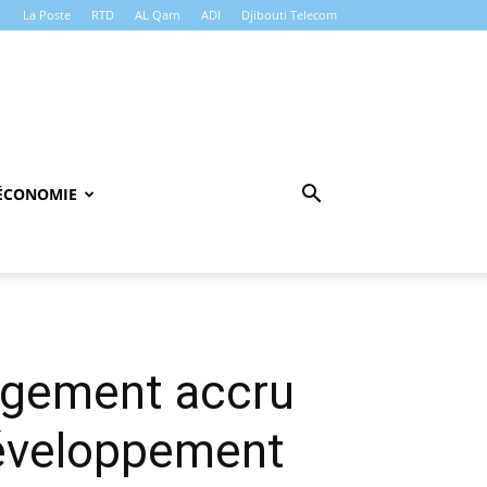
La Poste
RTD
AL Qarn
ADI
Djibouti Telecom
ÉCONOMIE
gagement accru
 développement