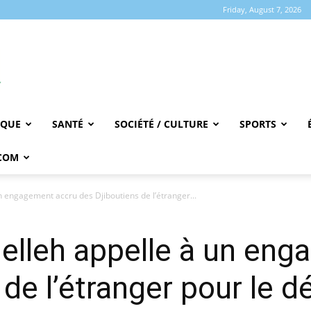
Friday, August 7, 2026
IQUE
SANTÉ
SOCIÉTÉ / CULTURE
SPORTS
COM
n engagement accru des Djiboutiens de l’étranger...
elleh appelle à un en
 de l’étranger pour le