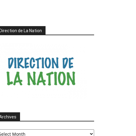
Direction de La Nation
Archives
chives