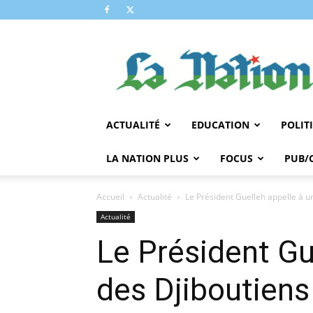
LA
NATION
ACTUALITÉ
EDUCATION
POLIT
LA NATION PLUS
FOCUS
PUB/
Accueil
Actualité
Le Président Guelleh appelle à u
Actualité
Le Président Gu
des Djiboutiens