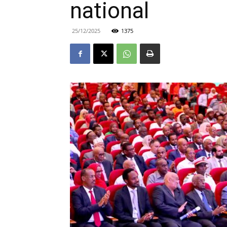
national
25/12/2025
1375