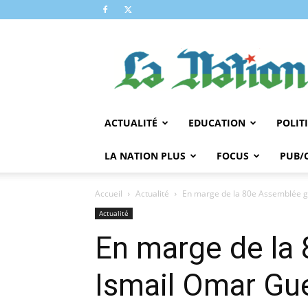
LA
NATION
ACTUALITÉ
EDUCATION
POLIT
LA NATION PLUS
FOCUS
PUB/
Accueil
Actualité
En marge de la 80e Assemblée gé
Actualité
En marge de la 
Ismail Omar Gue