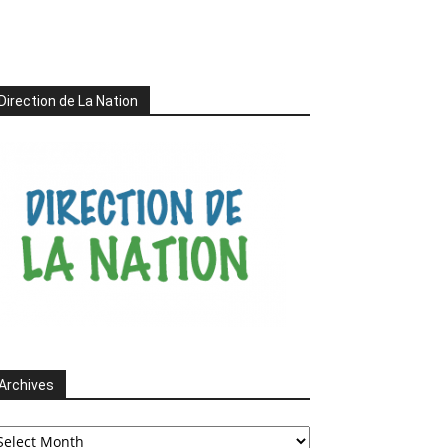
Direction de La Nation
Archives
chives