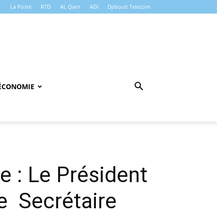
La Poste
RTD
AL Qarn
ADI
Djibouti Telecom
ÉCONOMIE
 : Le Président
le Secrétaire