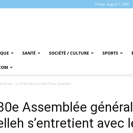
Friday, August 7, 2026
IQUE
SANTÉ
SOCIÉTÉ / CULTURE
SPORTS
COM
nérale : Le Président Ismail Omar Guelleh...
80e Assemblée générale
lleh s’entretient avec 