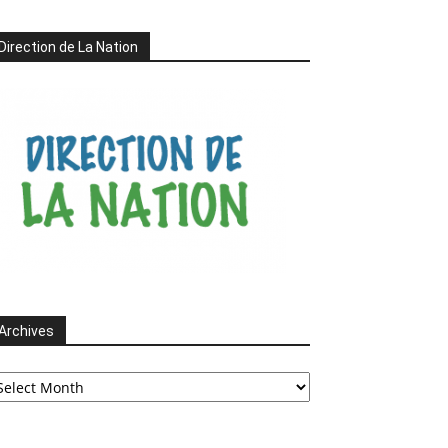
Direction de La Nation
Archives
chives