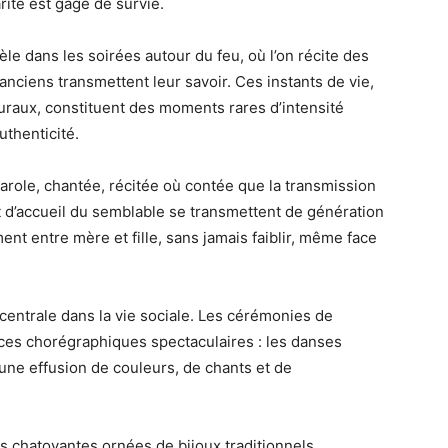
rité est gage de survie.
le dans les soirées autour du feu, où l’on récite des
anciens transmettent leur savoir. Ces instants de vie,
uraux, constituent des moments rares d’intensité
uthenticité.
 parole, chantée, récitée où contée que la transmission
et d’accueil du semblable se transmettent de génération
ent entre mère et fille, sans jamais faiblir, même face
centrale dans la vie sociale. Les cérémonies de
es chorégraphiques spectaculaires : les danses
 une effusion de couleurs, de chants et de
 chatoyantes ornées de bijoux traditionnels,