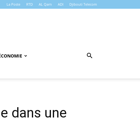
La Poste
RTD
AL Qarn
ADI
Djibouti Telecom
ÉCONOMIE
née dans une