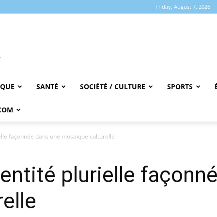
Friday, August 7, 2026
IQUE
SANTÉ
SOCIÉTÉ / CULTURE
SPORTS
COM
rielle façonnée dans une mosaïque culturelle
dentité plurielle façon
elle