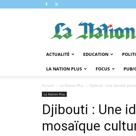
LA
NATION
ACTUALITÉ
EDUCATION
POLIT
LA NATION PLUS
FOCUS
PUB/
Accueil
La Nation Plus
Djibouti : Une identité plu
La Nation Plus
Djibouti : Une i
mosaïque cultur