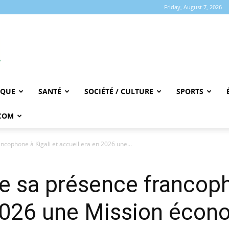
Friday, August 7, 2026
IQUE
SANTÉ
SOCIÉTÉ / CULTURE
SPORTS
COM
ncophone à Kigali et accueillera en 2026 une...
ce sa présence francoph
 2026 une Mission écon