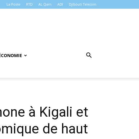
La Poste
RTD
AL Qarn
ADI
Djibouti Telecom
ÉCONOMIE
one à Kigali et
omique de haut