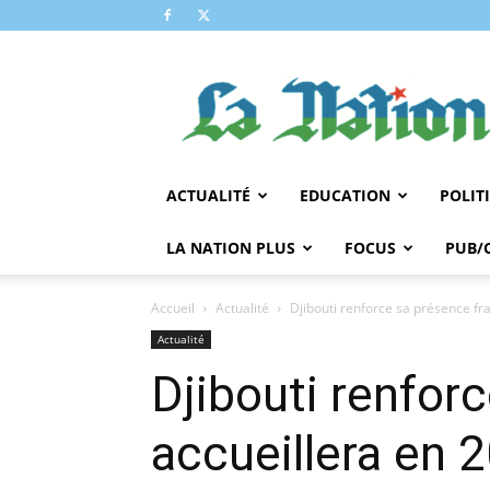
LA
NATION
ACTUALITÉ
EDUCATION
POLIT
LA NATION PLUS
FOCUS
PUB/
Accueil
Actualité
Djibouti renforce sa présence fra
Actualité
Djibouti renfor
accueillera en