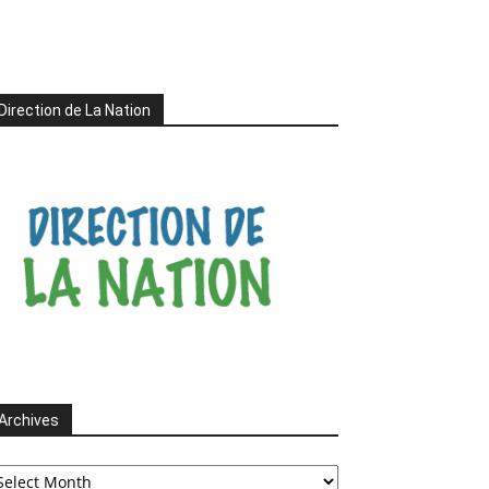
Direction de La Nation
Archives
chives