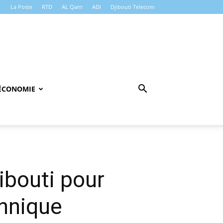
La Poste
RTD
AL Qarn
ADI
Djibouti Telecom
ÉCONOMIE
ibouti pour
chnique