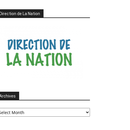
Direction de La Nation
Archives
chives