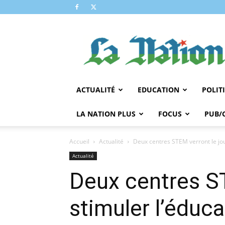
LA
NATION
ACTUALITÉ
EDUCATION
POLIT
LA NATION PLUS
FOCUS
PUB/
Accueil
Actualité
Deux centres STEM verront le jour
Actualité
Deux centres ST
stimuler l’éduca