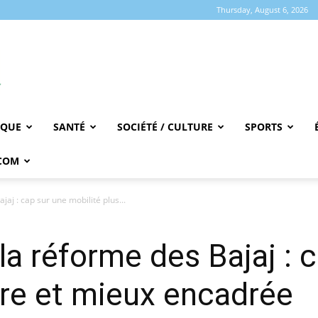
Thursday, August 6, 2026
IQUE
SANTÉ
SOCIÉTÉ / CULTURE
SPORTS
COM
aj : cap sur une mobilité plus...
la réforme des Bajaj : 
ûre et mieux encadrée