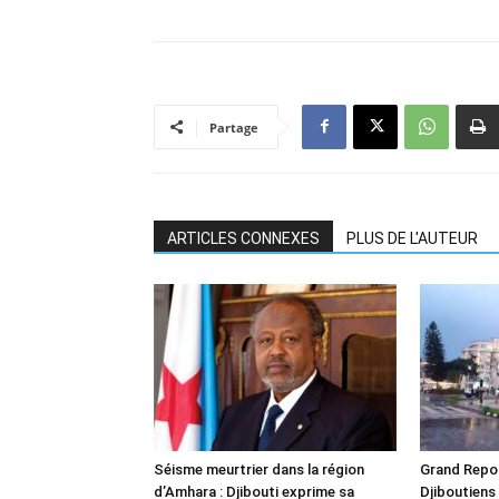
Partage
ARTICLES CONNEXES
PLUS DE L'AUTEUR
Séisme meurtrier dans la région
Grand Repor
d’Amhara : Djibouti exprime sa
Djiboutiens