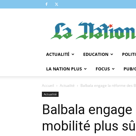
LA
NATION
ACTUALITÉ
EDUCATION
POLIT
LA NATION PLUS
FOCUS
PUB/
Accueil
Actualité
Balbala engage la réforme des Baj
Actualité
Balbala engage 
mobilité plus s