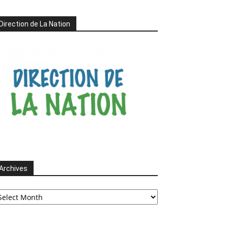
Direction de La Nation
Archives
chives