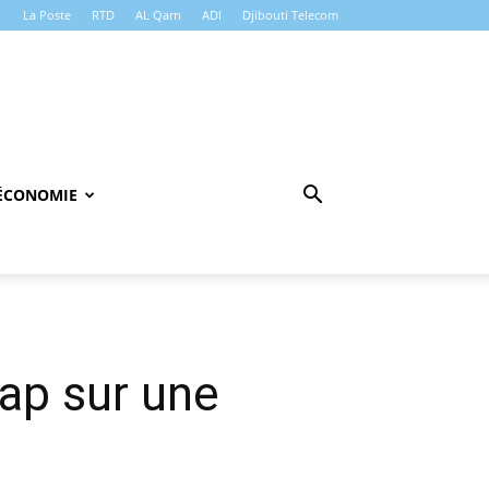
La Poste
RTD
AL Qarn
ADI
Djibouti Telecom
ÉCONOMIE
cap sur une