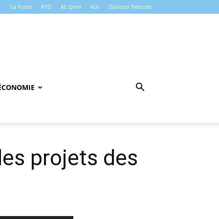
La Poste
RTD
AL Qarn
ADI
Djibouti Telecom
ÉCONOMIE
des projets des