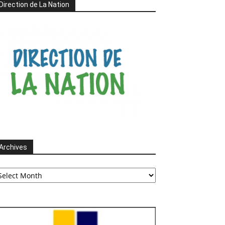
Direction de La Nation
Archives
chives