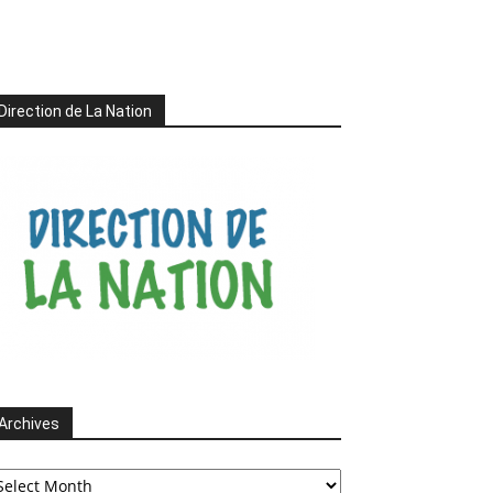
Direction de La Nation
Archives
chives