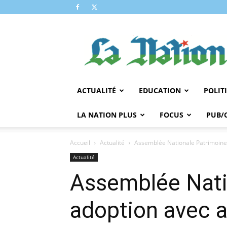
LA
NATION
ACTUALITÉ
EDUCATION
POLIT
LA NATION PLUS
FOCUS
PUB/
Accueil
Actualité
Assemblée Nationale Patrimoine c
Actualité
Assemblée Natio
adoption avec 