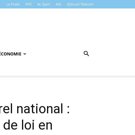
La Poste
RTD
AL Qarn
ADI
Djibouti Telecom
ÉCONOMIE
l national :
de loi en