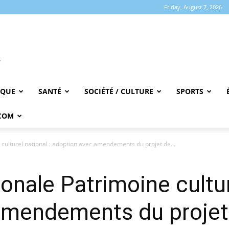
Friday, August 7, 2026
IQUE
SANTÉ
SOCIÉTÉ / CULTURE
SPORTS
COM
ulturel national : adoption avec amendements du projet de...
nale Patrimoine culture
amendements du projet 