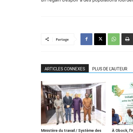
Partage
ARTICLES CONNEXES
PLUS DE L'AUTEUR
Ministère du travail / Système des
À Obock, l’