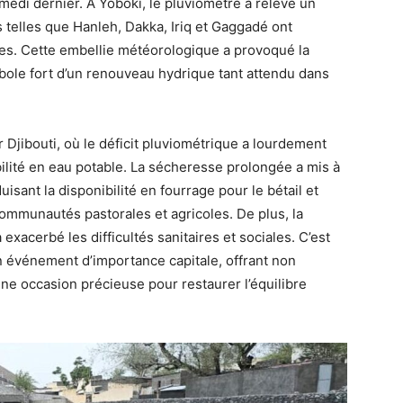
amedi dernier. À Yoboki, le pluviomètre a relevé un
s telles que Hanleh, Dakka, Iriq et Gaggadé ont
es. Cette embellie météorologique a provoqué la
ole fort d’un renouveau hydrique tant attendu dans
 Djibouti, où le déficit pluviométrique a lourdement
ibilité en eau potable. La sécheresse prolongée a mis à
isant la disponibilité en fourrage pour le bétail et
ommunautés pastorales et agricoles. De plus, la
exacerbé les difficultés sanitaires et sociales. C’est
n événement d’importance capitale, offrant non
ne occasion précieuse pour restaurer l’équilibre