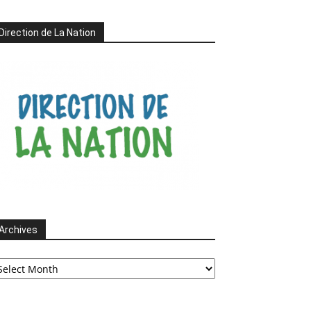
Direction de La Nation
Archives
chives