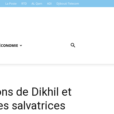
La Poste
RTD
AL Qarn
ADI
Djibouti Telecom
ÉCONOMIE
ns de Dikhil et
es salvatrices