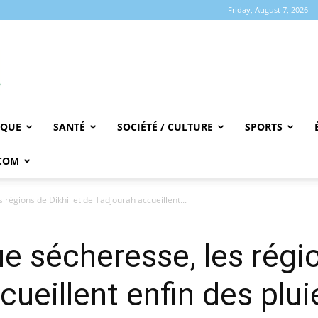
Friday, August 7, 2026
IQUE
SANTÉ
SOCIÉTÉ / CULTURE
SPORTS
COM
régions de Dikhil et de Tadjourah accueillent...
e sécheresse, les régio
ueillent enfin des plui