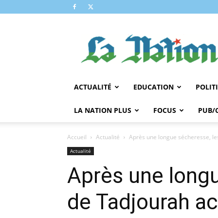
LA
NATION
ACTUALITÉ
EDUCATION
POLIT
LA NATION PLUS
FOCUS
PUB/
Accueil
Actualité
Après une longue sécheresse, les 
Actualité
Après une longu
de Tadjourah acc