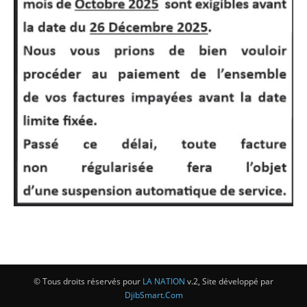
© Tous droits réservés pour
LA NATION
v.2, Site développé par
DjibSmart.Com