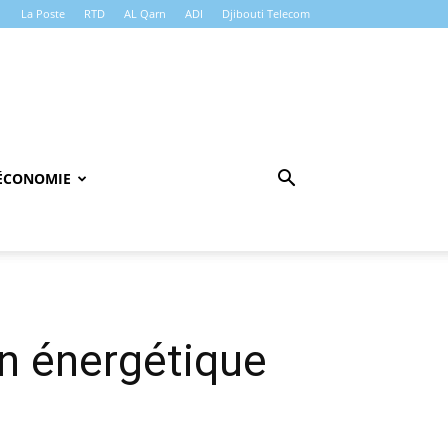
La Poste
RTD
AL Qarn
ADI
Djibouti Telecom
ÉCONOMIE
on énergétique