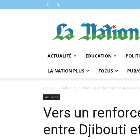
LA
NATION
ACTUALITÉ
EDUCATION
POLIT
LA NATION PLUS
FOCUS
PUB/
Accueil
Actualité
Vers un renforcement de la coopé
Actualité
Vers un renforc
entre Djibouti e