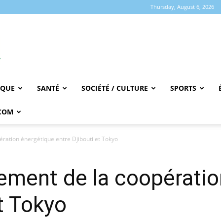
Thursday, August 6, 2026
IQUE
SANTÉ
SOCIÉTÉ / CULTURE
SPORTS
COM
ration énergétique entre Djibouti et Tokyo
ement de la coopérati
t Tokyo