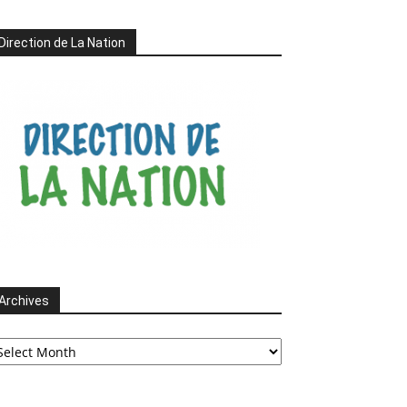
Direction de La Nation
Archives
chives