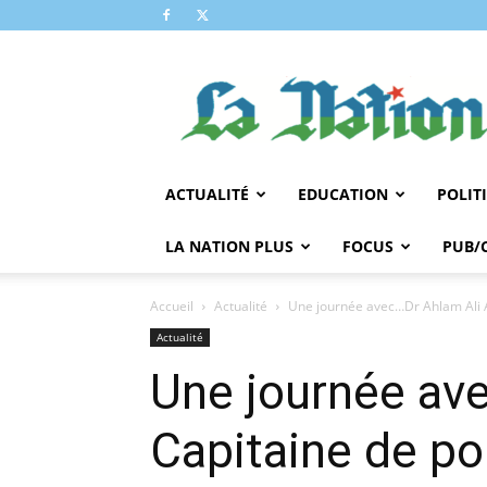
LA
NATION
ACTUALITÉ
EDUCATION
POLIT
LA NATION PLUS
FOCUS
PUB/
Accueil
Actualité
Une journée avec…Dr Ahlam Ali Ab
Actualité
Une journée ave
Capitaine de po