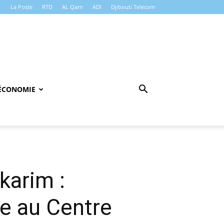
La Poste
RTD
AL Qarn
ADI
Djibouti Telecom
ÉCONOMIE
karim :
te au Centre