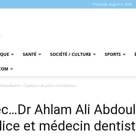
Thursday, August 6, 2026
IQUE
SANTÉ
SOCIÉTÉ / CULTURE
SPORTS
COM
doulkarim : Capitaine de police et médecin...
c…Dr Ahlam Ali Abdoul
lice et médecin dentis