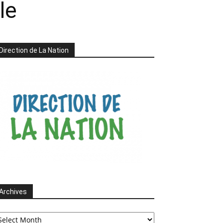
le
Direction de La Nation
Archives
chives