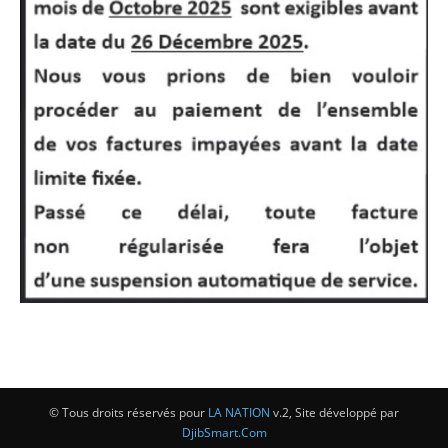
© Tous droits réservés pour
LA NATION
v.2, Site développé par
DjibSmart.Com