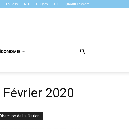
La Poste
RTD
AL Qarn
ADI
Djibouti Telecom
ÉCONOMIE
 Février 2020
Direction de La Nation