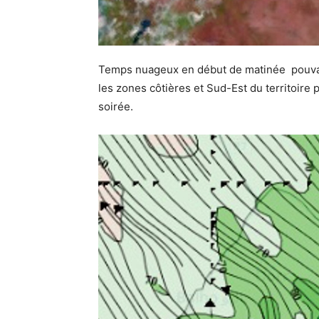
Temps nuageux en début de matinée pouvan
les zones côtières et Sud-Est du territoire 
soirée.