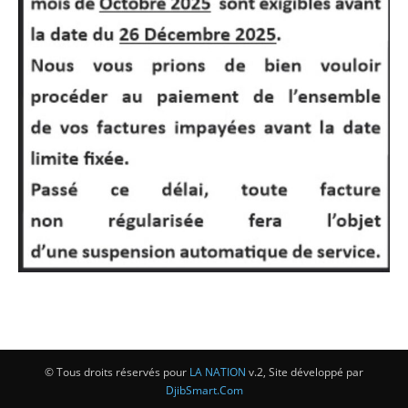
© Tous droits réservés pour
LA NATION
v.2, Site développé par
DjibSmart.Com