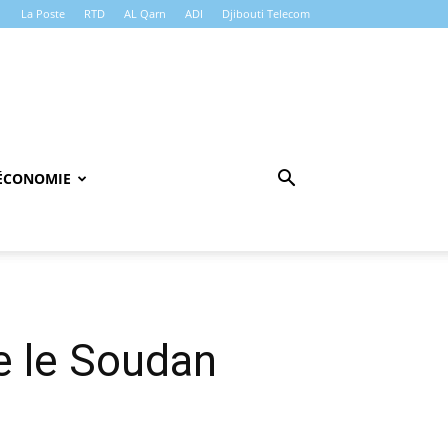
La Poste
RTD
AL Qarn
ADI
Djibouti Telecom
ÉCONOMIE
te le Soudan