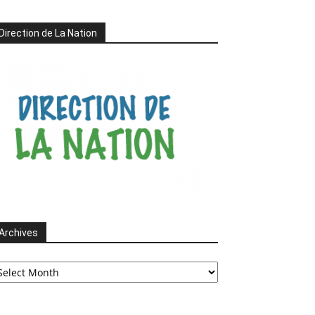
Direction de La Nation
Archives
chives