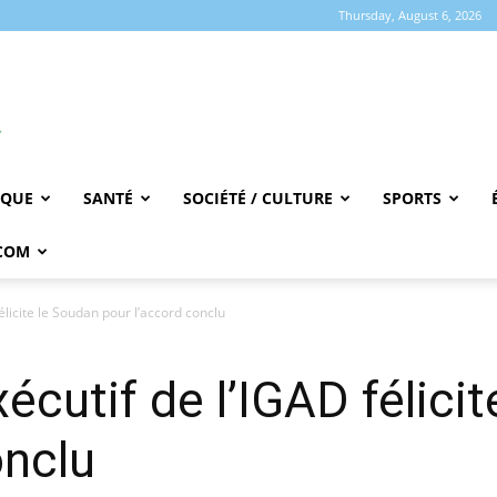
Thursday, August 6, 2026
IQUE
SANTÉ
SOCIÉTÉ / CULTURE
SPORTS
COM
élicite le Soudan pour l’accord conclu
écutif de l’IGAD félici
onclu