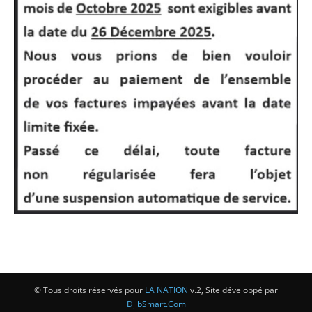
© Tous droits réservés pour
LA NATION
v.2, Site développé par
DjibSmart.Com